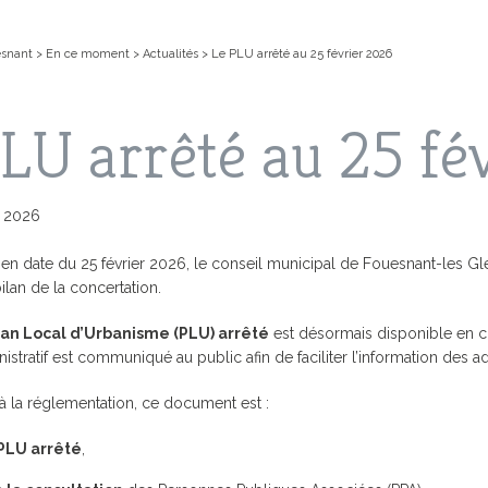
esnant
>
En ce moment
>
Actualités
>
Le PLU arrêté au 25 février 2026
LU arrêté au 25 fé
s 2026
 en date du 25 février 2026, le conseil municipal de Fouesnant-les Gl
 bilan de la concertation.
EN LIGNE
IS, LES VACANCES
NT
FOUESNANT-LES GLÉNAN
COMPTES-RENDUS DES
CARTE D’IDENTITÉ / PASSEPOR
L’ACCUEIL PÉRISCOLAIRE
ACTIVITÉ
LES GRAN
lan Local d’Urbanisme (PLU) arrêté
est désormais disponible en co
CONSEILS MUNICIPAUX
tratif est communiqué au public afin de faciliter l’information des ad
CHIPEL
SPECTACLES
MS
PRÉSENTATION DE LA VILLE
JE SUIS 
LE PLU (
D’URBANI
la réglementation, ce document est :
 ACTUALITÉS
L’ARCHIPEL DES GLÉNAN
ANNUAIR
CIALES
AIRE
URBANISME
LE PAIEMENT EN LIGNE AVEC PAY
PLAN GU
MUNICIPAL
VILLE FLEURIE
GUIDE DE
 PLU arrêté
,
FORUM
PRÉSERVO
MÉDIATHEQUE
NS
MUNICIPAL DE
VILLE MARRAINE
DES GLÉ