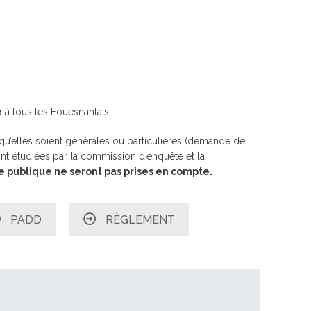
LES CANONS DE LA VÉNUS
PERDU / TROUVÉ
RAPPORT D’ACTIVITÉS 2021
E MESTREZEC
RAPPORT SOCIAL UNIQUE
ARCHIVES
e
à tous les Fouesnantais.
TÉS EN COURS
 HANDICAP
NOËL À FOUESNANT
 qu’elles soient générales ou particulières (demande de
ENS ARRÊTÉS
ont étudiées par la commission d’enquête et la
ÉDITIONS PRÉCÉDENTES
 publique ne seront pas prises en compte.
INSCRIPTION 2026
PADD
RÈGLEMENT