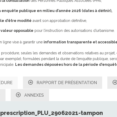
 la consultation
des Personnes Publiques Associées (PPA),
JUMELAGE FOUESNANT-
CIPALE
SERVICE DES PORTS
HABITAT
MEERBUSCH
à enquête publique en milieu d’année 2026 (dates à définir),
ROUTE D
JUMELAGE SPORTIF
FOUESNANT-MEERBUSCH
le d’être modifié
avant son approbation définitive,
JOURS DE MARCHÉ
 valeur opposable
pour l’instruction des autorisations d’urbanisme.
n ligne vise à garantir une
information transparente et accessibl
 HORAIRES
LA MAIRIE RECRUTE
LES ARRÊ
SERVICES / PRATIQUE
GUIDE DU
a procédure, seules les demandes et observations relatives au projet,
LES ANCI
é par exemple), formulées pendant la durée de l’enquête publique, ser
CIPAL DE
MUTUELLE COMMUNALE
icipale.
Les demandes déposées hors de la période d’enquête
CAPITAINERIE
S DE
ÉLECTRICITÉ / GAZ
ÉDURE
RAPPORT DE PRÉSENTATION
EAU POTABLE /
T HANDICAP
ASSAINISSEMENT
P
ANNEXES
QUELQUES BONS GESTES
POUR LA PLANÈTE
prescription_PLU_29062021-tampon