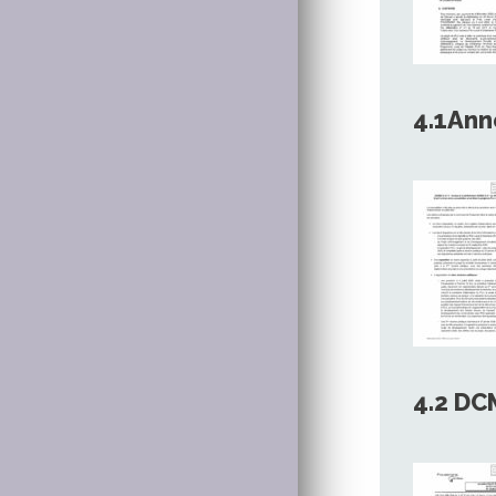
4.1Ann
4.2 D