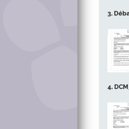
3. Dé
4. DCM