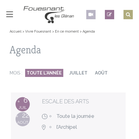
Accueil
>
Vivre Fouesnant
>
En ce moment
>
Agenda
Agenda
MOIS :
TOUTE L'ANNÉE
JUILLET
AOÛT
6
ESCALE DES ARTS
JUIL
22
Toute la journée
AOÛT
l’Archipel