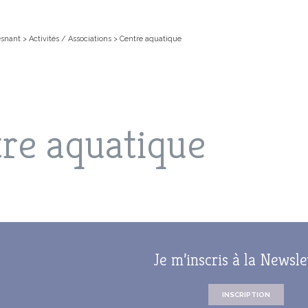
esnant
>
Activités / Associations
>
Centre aquatique
re aquatique
EN LIGNE
IS, LES VACANCES
NT
FOUESNANT-LES GLÉNAN
COMPTES-RENDUS DES
CARTE D’IDENTITÉ / PASSEPOR
L’ACCUEIL PÉRISCOLAIRE
ACTIVITÉ
LES GRAN
CONSEILS MUNICIPAUX
CHIPEL
SPECTACLES
MS
PRÉSENTATION DE LA VILLE
JE SUIS 
LE PLU (
D’URBANI
 ACTUALITÉS
L’ARCHIPEL DES GLÉNAN
ANNUAIR
Je m’inscris à la Newsle
CIALES
AIRE
URBANISME
LE PAIEMENT EN LIGNE AVEC PAY
PLAN GU
MUNICIPAL
VILLE FLEURIE
GUIDE DE
FORUM
PRÉSERVO
MÉDIATHEQUE
NS
MUNICIPAL DE
VILLE MARRAINE
INSCRIPTION
DES GLÉ