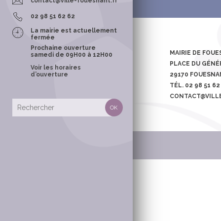
contact@ville-fouesnant.fr
POLICE MUNI
02 98 51 62 62
La mairie est actuellement
fermée
Prochaine ouverture
MAIRIE DE FOU
samedi de 09H00 à 12H00
PLACE DU GÉNÉR
Voir les horaires
d’ouverture
29170 FOUESN
CONTACTS &
TÉL. 02 98 51 62
TOURISME
CONTACT@VILL
OFFICE MUNI
TOURISME
LES SENTIER
RANDONNÉE
TOURISME E