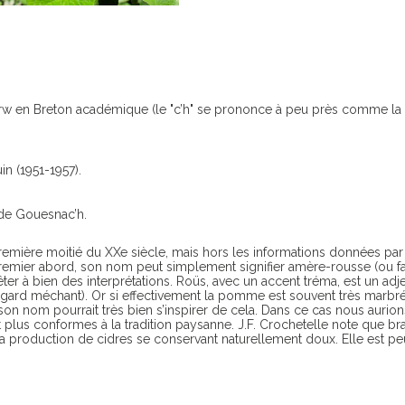
wεrw en Breton académique (le "c’h" se prononce à peu près comme la 
in (1951-1957).
de Gouesnac’h.
remière moitié du XXe siècle, mais hors les informations données par J
u premier abord, son nom peut simplement signifier amère-rousse (ou f
ter à bien des interprétations. Roüs, avec un accent tréma, est un adjec
ard méchant). Or si effectivement la pomme est souvent très marbré d
et son nom pourrait très bien s’inspirer de cela. Dans ce cas nous
plus conformes à la tradition paysanne. J.F. Crochetelle note que br
 production de cidres se conservant naturellement doux. Elle est peu 