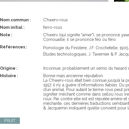
Nom commun :
C’hwerv-rous
Nom initial :
ferro-rous
Note :
C’hwerv (qui signifie "amer"), se prononce χ
Cornouaille, il se prononce féo ou féro.
Références :
Pomologie du Finistere, J.F. Crochetelle, 1905.
Études technologiques, J. Tavernier & P. Jacqu
Origine :
Inconnue, probablement un semis du hasard 
Histoire :
Bonne mais ancienne réputation.
La C’hwerv-rous était bien connue jusqu’à la p
1957, il n’y a guère d’informations fiables. D
d’un animal. Pour autant le terme rous peut prê
signifier méchant comme dans selloù rous (reg
roux. Par contre elle est est réputée amère 
méchante, ces dernières traductions semblant 
& Jacquemin indiquent qu’elle convient pour la
FRUIT