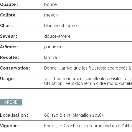
Qualité :
bonne
Calibre :
moyen
Chair :
blanche et ferme
Saveur :
douce-amère
Arômes :
parfumée
Récolte :
tardive
Conservation :
Bonne, il arrive que les fruit reste accrochés à 
Usage :
Jus : bon rendement, excellente densité. Le jus
Utilisation : Peut donner un cidre mono-varié
ARBRE
Localisation :
68, 120 & 133 (plantation 2018).
Vigueur :
Forte (J.F. Crochetelle recommandait de l’util