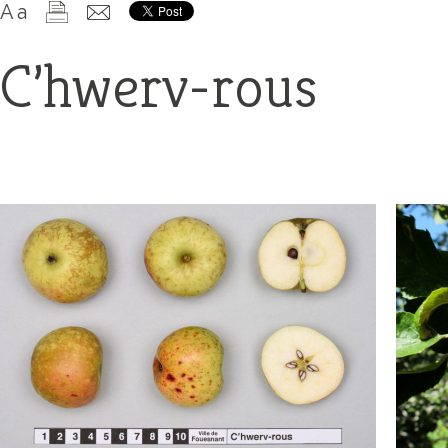
+
A
a
Confort
C’hwerv-rous