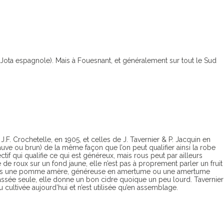
Jota espagnole). Mais à Fouesnant, et généralement sur tout le Sud
.F. Crochetelle, en 1905, et celles de J. Tavernier & P. Jacquin en
auve ou brun) de la même façon que l’on peut qualifier ainsi la robe
tif qui qualifie ce qui est généreux, mais rous peut par ailleurs
e roux sur un fond jaune, elle n’est pas à proprement parler un fruit
 aurions une pomme amère, généreuse en amertume ou une amertume
assée seule, elle donne un bon cidre quoique un peu lourd. Tavernier
cultivée aujourd’hui et n’est utilisée qu’en assemblage.