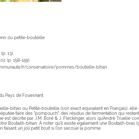
enn ou petite-bouteille
(p. 13).
02 (p. 158-159).
communaute.fr/conservatoire/pommes/bouteille-bihan
du Pays de Fouesnant.
teille-bihan ou Petite-bouteille (son exact équivalent en Français), elle
putée faire des "pompouch", des résidus de fermentation qui restent e
est décrite par J.M. Boré & J. Fleckinger, alors qu’André Truelle com
notre Boutailh-bihan. À noter qu’il existe également une Boutailh-bras 
faisant un joli petit bruit si l’on secoue la pomme.