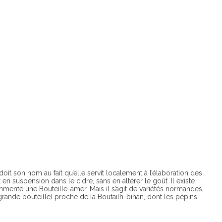
 doit son nom au fait qu’elle servit localement à l’élaboration des
n suspension dans le cidre, sans en altérer le goût. Il existe
mente une Bouteille-amer. Mais il s’agit de variétés normandes,
(grande bouteille) proche de la Boutailh-bihan, dont les pépins