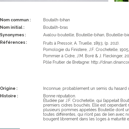
Nom commun :
Boutailh-bihan
Nom initial :
Boutailh-bras
Synonymes :
Avalou-bouteille, Bouteille-bihan, Bouteille-bi
Références :
Fruits à Pressoir, A. Truelle, 1893, (p. 202).
Pomologie du Finistere, J.F. Crochetelle, 1905, 
Pommier à Cidre, J.M. Boré & J. Fleckinger, 20
Pôle Fruitier de Bretagne:
http://dinan.dinan
Origine :
Inconnue, probablement un semis du hasard 
Histoire :
Bonne réputation.
Étudiée par J.F. Crochetelle, qui l’appelait Bou
premiers cidres bouchés. Elle est cependant ré
plusieurs pommes appelées Bouteille dont une 
toutes différentes, qui n’ont pas de lien avec 
bougent librement dans les loges à maturité en 