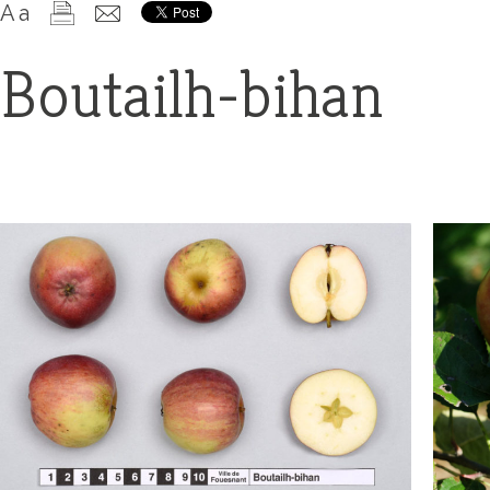
+
A
a
Confort
Boutailh-bihan