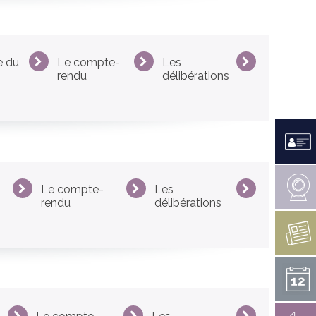
LES CANONS DE LA VÉNUS
PERDU / TROUVÉ
RAPPORT D’ACTIVITÉS 2021
E MESTREZEC
RAPPORT SOCIAL UNIQUE
e du
Le compte-
Les
ARCHIVES
rendu
délibérations
TÉS EN COURS
 HANDICAP
NOËL À FOUESNANT
ENS ARRÊTÉS
ÉDITIONS PRÉCÉDENTES
INSCRIPTION 2026
Le compte-
Les
rendu
délibérations