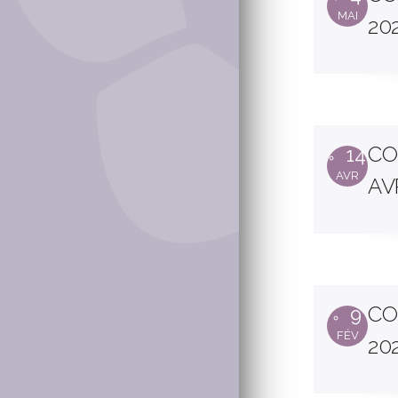
MAI
20
CO
14
AVR
AV
CO
9
FÉV
20