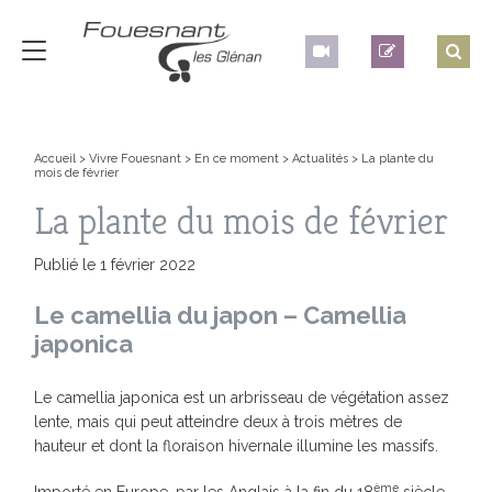
Accueil
>
Vivre Fouesnant
>
En ce moment
>
Actualités
>
La plante du
mois de février
La plante du mois de février
Publié le 1 février 2022
Le camellia du japon – Camellia
japonica
Le camellia japonica est un arbrisseau de végétation assez
lente, mais qui peut atteindre deux à trois mètres de
hauteur et dont la floraison hivernale illumine les massifs.
ème
Importé en Europe, par les Anglais à la fin du 18
siècle,