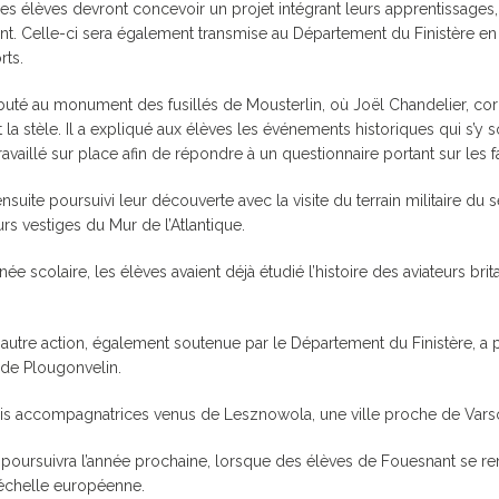
es élèves devront concevoir un projet intégrant leurs apprentissages, 
JUMELAGE FOUESNANT-
CIPALE
SERVICE DES PORTS
HABITAT
MEERBUSCH
nt. Celle-ci sera également transmise au Département du Finistère en 
ROUTE D
rts.
JUMELAGE SPORTIF
FOUESNANT-MEERBUSCH
buté au monument des fusillés de Mousterlin, où Joël Chandelier, cor
JOURS DE MARCHÉ
 la stèle. Il a expliqué aux élèves les événements historiques qui s’y so
ravaillé sur place afin de répondre à un questionnaire portant sur les f
 HORAIRES
LA MAIRIE RECRUTE
LES ARRÊ
ensuite poursuivi leur découverte avec la visite du terrain militair
SERVICES / PRATIQUE
GUIDE DU
urs vestiges du Mur de l’Atlantique.
LES ANCI
CIPAL DE
MUTUELLE COMMUNALE
née scolaire, les élèves avaient déjà étudié l’histoire des aviateurs br
CAPITAINERIE
S DE
ÉLECTRICITÉ / GAZ
e autre action, également soutenue par le Département du Finistère, a 
EAU POTABLE /
T HANDICAP
de Plougonvelin.
ASSAINISSEMENT
QUELQUES BONS GESTES
rois accompagnatrices venus de Lesznowola, une ville proche de Varso
POUR LA PLANÈTE
poursuivra l’année prochaine, lorsque des élèves de Fouesnant se rend
échelle européenne.