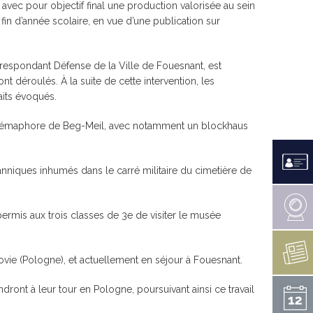
avec pour objectif final une production valorisée au sein
LES CANONS DE LA VÉNUS
PERDU / TROUVÉ
RAPPORT D’ACTIVITÉS 2021
fin d’année scolaire, en vue d’une publication sur
E MESTREZEC
RAPPORT SOCIAL UNIQUE
ARCHIVES
respondant Défense de la Ville de Fouesnant, est
nt déroulés. À la suite de cette intervention, les
aits évoqués.
TÉS EN COURS
e du sémaphore de Beg-Meil, avec notamment un blockhaus
 HANDICAP
NOËL À FOUESNANT
ENS ARRÊTÉS
ÉDITIONS PRÉCÉDENTES
itanniques inhumés dans le carré militaire du cimetière de
INSCRIPTION 2026
permis aux trois classes de 3e de visiter le musée
vie (Pologne), et actuellement en séjour à Fouesnant.
ront à leur tour en Pologne, poursuivant ainsi ce travail