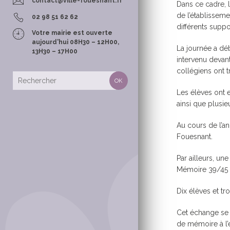
contact@ville-fouesnant.fr
Dans ce cadre, l
POLICE MUNI
de l’établisseme
02 98 51 62 62
différents suppo
Votre mairie est ouverte
aujourd'hui 08H30 – 12H00,
La journée a dé
13H30 – 17H00
intervenu devant
collégiens ont t
CONTACTS &
Les élèves ont 
TOURISME
ainsi que plusie
OFFICE MUNI
TOURISME
Au cours de l’an
Fouesnant.
LES SENTIER
RANDONNÉE
Par ailleurs, un
TOURISME E
Mémoire 39/45 
Dix élèves et t
Cet échange se 
de mémoire à l’