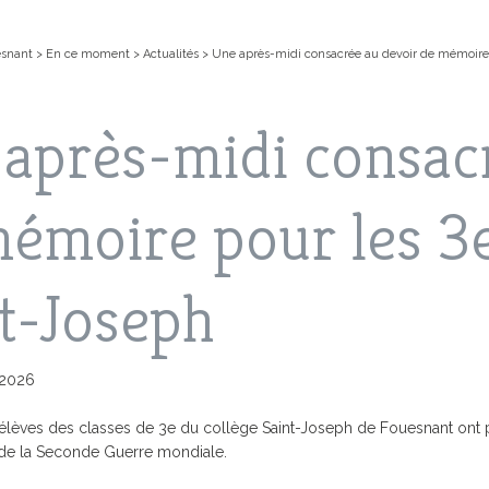
esnant
>
En ce moment
>
Actualités
>
Une après-midi consacrée au devoir de mémoire 
après-midi consac
émoire pour les 3e
t-Joseph
EN LIGNE
IS, LES VACANCES
NT
FOUESNANT-LES GLÉNAN
COMPTES-RENDUS DES
CARTE D’IDENTITÉ / PASSEPOR
L’ACCUEIL PÉRISCOLAIRE
ACTIVITÉ
LES GRAN
CONSEILS MUNICIPAUX
CHIPEL
SPECTACLES
MS
PRÉSENTATION DE LA VILLE
JE SUIS 
LE PLU (
n 2026
D’URBANI
 ACTUALITÉS
L’ARCHIPEL DES GLÉNAN
ANNUAIR
CIALES
AIRE
URBANISME
LE PAIEMENT EN LIGNE AVEC PAY
PLAN GU
0 élèves des classes de 3e du collège Saint-Joseph de Fouesnant ont
MUNICIPAL
VILLE FLEURIE
GUIDE DE
le de la Seconde Guerre mondiale.
FORUM
PRÉSERVO
MÉDIATHEQUE
NS
MUNICIPAL DE
VILLE MARRAINE
DES GLÉ