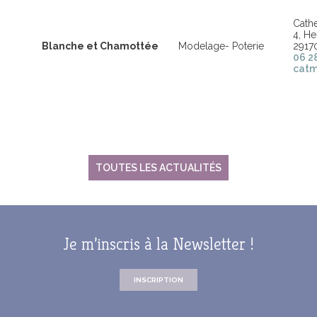
Cath
4, H
Blanche et Chamottée
Modelage- Poterie
2917
06 2
catm
TOUTES LES ACTUALITÉS
Je m’inscris à la Newsletter !
INSCRIPTION