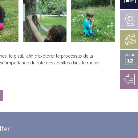
LES CANONS DE LA VÉNUS
PERDU / TROUVÉ
RAPPORT D’ACTIVITÉS 2021
E MESTREZEC
RAPPORT SOCIAL UNIQUE
ARCHIVES
TÉS EN COURS
es, le pistil… afin d’explorer le processus de la
 HANDICAP
NOËL À FOUESNANT
isi l’importance du rôle des abeilles dans le rucher
ENS ARRÊTÉS
ÉDITIONS PRÉCÉDENTES
INSCRIPTION 2026
tter !