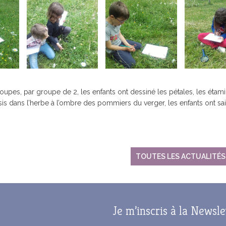
JUMELAGE FOUESNANT-
CIPALE
SERVICE DES PORTS
HABITAT
MEERBUSCH
ROUTE D
JUMELAGE SPORTIF
FOUESNANT-MEERBUSCH
JOURS DE MARCHÉ
 HORAIRES
LA MAIRIE RECRUTE
LES ARRÊ
oupes, par groupe de 2, les enfants ont dessiné les pétales, les étamin
SERVICES / PRATIQUE
GUIDE DU
ssis dans l’herbe à l’ombre des pommiers du verger, les enfants ont sa
LES ANCI
CIPAL DE
MUTUELLE COMMUNALE
CAPITAINERIE
S DE
ÉLECTRICITÉ / GAZ
TOUTES LES ACTUALITÉS
EAU POTABLE /
T HANDICAP
ASSAINISSEMENT
QUELQUES BONS GESTES
POUR LA PLANÈTE
Je m’inscris à la Newsle