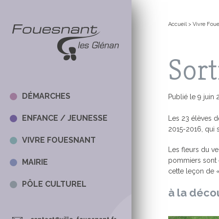
+
Confort
Accueil
>
Vivre Fou
Sort
DÉMARCHES
Publié le 9 juin
ENFANCE / JEUNESSE
Les 23 élèves de
2015-2016, qui 
VIVRE FOUESNANT
DÉMARCHES 
LES MERCRED
EN CE MOME
LA MAIRIE
Les fleurs du ve
pommiers sont en
MAIRIE
SITE DE L’AR
LES WEBCA
LES ÉLUS
cette leçon de «
TOUTES LES
LE MAIRE
PÔLE CULTUREL
AFFAIRES SO
LA VIE SCOL
à la décou
AGENDA
LE CONSEIL 
AGENDA
PUBLICATIO
LE CONSEIL 
JEUNES