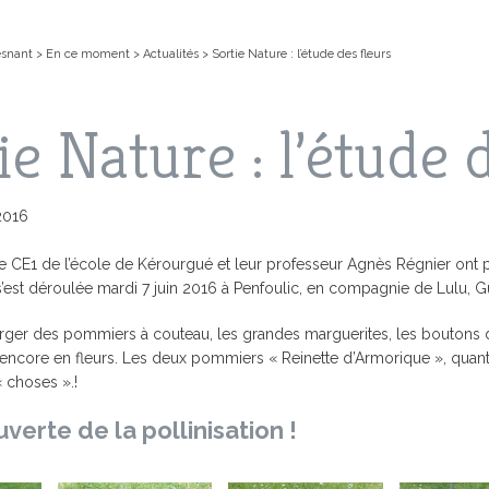
esnant
>
En ce moment
>
Actualités
>
Sortie Nature : l’étude des fleurs
ie Nature : l’étude 
 2016
 CE1 de l’école de Kérourgué et leur professeur Agnès Régnier ont par
s’est déroulée mardi 7 juin 2016 à Penfoulic, en compagnie de Lulu, G
EN LIGNE
IS, LES VACANCES
NT
FOUESNANT-LES GLÉNAN
COMPTES-RENDUS DES
CARTE D’IDENTITÉ / PASSEPOR
L’ACCUEIL PÉRISCOLAIRE
ACTIVITÉ
LES GRAN
rger des pommiers à couteau, les grandes marguerites, les boutons d’o
CONSEILS MUNICIPAUX
core en fleurs. Les deux pommiers « Reinette d’Armorique », quant à eu
CHIPEL
SPECTACLES
MS
PRÉSENTATION DE LA VILLE
JE SUIS 
LE PLU (
 choses ».!
D’URBANI
 ACTUALITÉS
L’ARCHIPEL DES GLÉNAN
ANNUAIR
CIALES
AIRE
URBANISME
LE PAIEMENT EN LIGNE AVEC PAY
PLAN GU
verte de la pollinisation !
MUNICIPAL
VILLE FLEURIE
GUIDE DE
FORUM
PRÉSERVO
MÉDIATHEQUE
NS
MUNICIPAL DE
VILLE MARRAINE
DES GLÉ