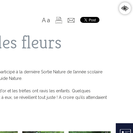
A
a
des fleurs
ticipé à la dernière Sortie Nature de l’année scolaire
uide Nature.
T
S / ASSOCIATIONS
DS PROJETS
ÉTAT CIVIL / ÉLECTIONS
RESTAURATION
CULTURE ET PATRIMOINE
RAPPORT D’ACTIVITÉ /
r et les trèfles ont ravis les enfants. Quelques
RAPPORT SOCIAL UNIQUE
x, se réveillent tout juste ! A croire qu’ils attendaient
CONSERVATOIRE
UNE ASSOCIATION
PLAN LOCAL
LES POMMES
SME)
RAPPORT D’ACTIVITÉS 2025
E DES ASSOS
LES CHAPELLES
FIP
SERVICES TECHNIQUES
TARIFS
IDE
RAPPORT D’ACTIVITÉS 2024
S ACTIVITÉS / LE
LA PARAMENTIQUE
NS L’ARCHIPEL
RAPPORT D’ACTIVITÉS 2023
CONGRÈS
FORT CIGOGNE
NAN
RAPPORT D’ACTIVITÉS 2022