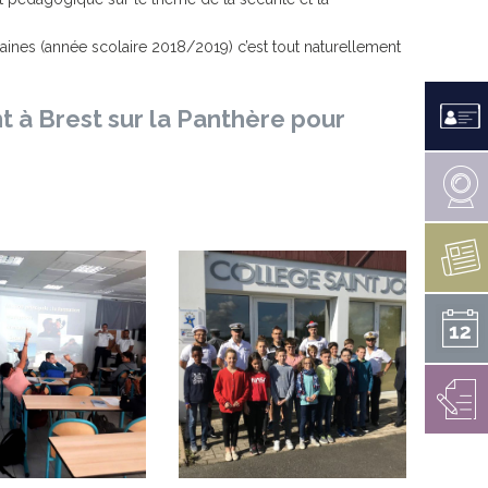
LES CANONS DE LA VÉNUS
PERDU / TROUVÉ
RAPPORT D’ACTIVITÉS 2021
aines (année scolaire 2018/2019) c’est tout naturellement
E MESTREZEC
RAPPORT SOCIAL UNIQUE
ARCHIVES
 à Brest sur la Panthère pour
TÉS EN COURS
 HANDICAP
NOËL À FOUESNANT
ENS ARRÊTÉS
ÉDITIONS PRÉCÉDENTES
INSCRIPTION 2026