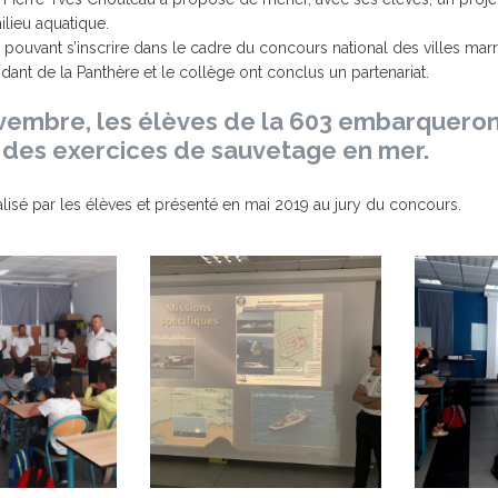
JUMELAGE FOUESNANT-
CIPALE
SERVICE DES PORTS
HABITAT
ilieu aquatique.
MEERBUSCH
pouvant s’inscrire dans le cadre du concours national des villes marr
ROUTE D
JUMELAGE SPORTIF
nt de la Panthère et le collège ont conclus un partenariat.
FOUESNANT-MEERBUSCH
embre, les élèves de la 603 embarqueront
JOURS DE MARCHÉ
à des exercices de sauvetage en mer.
 HORAIRES
LA MAIRIE RECRUTE
LES ARRÊ
SERVICES / PRATIQUE
GUIDE DU
lisé par les élèves et présenté en mai 2019 au jury du concours.
LES ANCI
CIPAL DE
MUTUELLE COMMUNALE
CAPITAINERIE
S DE
ÉLECTRICITÉ / GAZ
EAU POTABLE /
T HANDICAP
ASSAINISSEMENT
QUELQUES BONS GESTES
POUR LA PLANÈTE