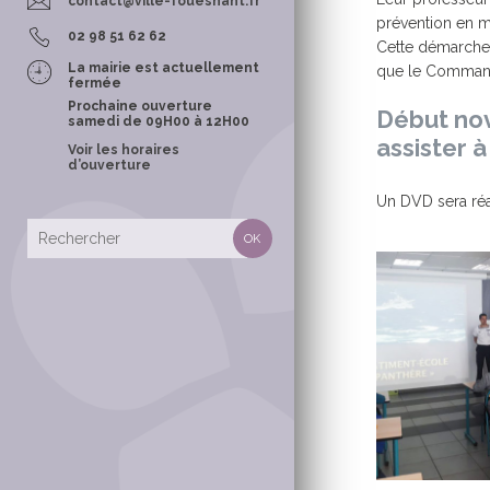
contact@ville-fouesnant.fr
POLICE MUNI
prévention en m
02 98 51 62 62
Cette démarche 
La mairie est actuellement
que le Commanda
fermée
Prochaine ouverture
Début nov
samedi de 09H00 à 12H00
assister 
Voir les horaires
d’ouverture
CONTACTS &
TOURISME
Un DVD sera réa
OFFICE MUNI
TOURISME
LES SENTIER
RANDONNÉE
TOURISME E