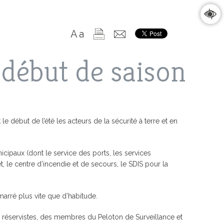
A
a
 début de saison
 le début de l’été les acteurs de la sécurité à terre et en
T
S / ASSOCIATIONS
DS PROJETS
ÉTAT CIVIL / ÉLECTIONS
RESTAURATION
CULTURE ET PATRIMOINE
RAPPORT D’ACTIVITÉ /
icipaux (dont le service des ports, les services
RAPPORT SOCIAL UNIQUE
 le centre d’incendie et de secours, le SDIS pour la
CONSERVATOIRE
UNE ASSOCIATION
PLAN LOCAL
LES POMMES
SME)
RAPPORT D’ACTIVITÉS 2025
E DES ASSOS
LES CHAPELLES
FIP
SERVICES TECHNIQUES
TARIFS
IDE
RAPPORT D’ACTIVITÉS 2024
marré plus vite que d’habitude.
S ACTIVITÉS / LE
LA PARAMENTIQUE
NS L’ARCHIPEL
RAPPORT D’ACTIVITÉS 2023
CONGRÈS
FORT CIGOGNE
NAN
des réservistes, des membres du Peloton de Surveillance et
RAPPORT D’ACTIVITÉS 2022