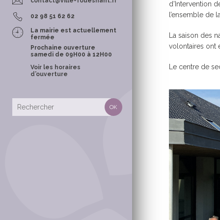
contact@ville-fouesnant.fr
d’Intervention d
POLICE MUNI
l’ensemble de l
02 98 51 62 62
La mairie est actuellement
La saison des n
fermée
volontaires ont 
Prochaine ouverture
samedi de 09H00 à 12H00
Le centre de se
Voir les horaires
d’ouverture
CONTACTS &
TOURISME
OFFICE MUNI
TOURISME
LES SENTIER
RANDONNÉE
TOURISME E