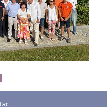
tter !