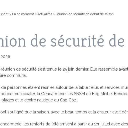
esnant
>
En ce moment
>
Actualités
>
Réunion de sécurité de début de saison
ion de sécurité de
n 2026
 réunion de sécurité s’est tenue le 25 juin dernier. Elle rassemble avant
toire communal.
EN LIGNE
IS, LES VACANCES
NT
FOUESNANT-LES GLÉNAN
COMPTES-RENDUS DES
CARTE D’IDENTITÉ / PASSEPOR
L’ACCUEIL PÉRISCOLAIRE
ACTIVITÉ
LES GRAN
de personnes étaient réunies autour de la table : élus et services mun
CONSEILS MUNICIPAUX
 police municipale), la Gendarmerie, les SNSM de Beg Meil et Bénodet,
CHIPEL
SPECTACLES
MS
PRÉSENTATION DE LA VILLE
JE SUIS 
LE PLU (
s plages et le centre nautique du Cap Coz.
D’URBANI
 ACTUALITÉS
L’ARCHIPEL DES GLÉNAN
ANNUAIR
CIALES
AIRE
URBANISME
LE PAIEMENT EN LIGNE AVEC PAY
PLAN GU
 ont souligné que la saison, avec le beau temps et la chaleur, avait dé
MUNICIPAL
VILLE FLEURIE
GUIDE DE
FORUM
PRÉSERVO
MÉDIATHEQUE
NS
MUNICIPAL DE
VILLE MARRAINE
DES GLÉ
ndarmerie, les renforts de l’été arrivent à partir du 1er juillet avec 