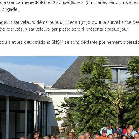
e la Gendarmerie (PSIG) et 2 sous-officiers. 3 militaires seront install
JUMELAGE FOUESNANT-
CIPALE
SERVICE DES PORTS
HABITAT
MEERBUSCH
a brigade.
ROUTE D
JUMELAGE SPORTIF
ageurs sauveteurs démarre le 4 juillet à 13h30 pour la surveillance d
FOUESNANT-MEERBUSCH
été recrutés. 3 sauveteurs par poste seront présents chaque jour.
JOURS DE MARCHÉ
cours et les deux stations SNSM se sont déclarés pleinement opératio
 HORAIRES
LA MAIRIE RECRUTE
LES ARRÊ
SERVICES / PRATIQUE
GUIDE DU
LES ANCI
CIPAL DE
MUTUELLE COMMUNALE
CAPITAINERIE
S DE
ÉLECTRICITÉ / GAZ
EAU POTABLE /
T HANDICAP
ASSAINISSEMENT
QUELQUES BONS GESTES
POUR LA PLANÈTE