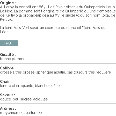
Origine :
A. Leroy la connait en 1863. Il dit l’avoir obtenu du Quimperlois Louis
Le Noc. La pomme serait originaire de Quimperlé ou une demoiselle
de Kerlivio la propageait déjà au XVIIIe siècle (d’où son nom local de
Kerlivio).
La teint-Frais-Vert serait un exemple du clone dit "Teint-Frais du
Léon".
FRUIT
Qualité :
bonne pomme
Calibre :
grosse à très grosse, sphérique aplatie, pas toujours très régulière
Chair :
tendre et croquante, blanche et fine
Saveur :
douce, peu sucrée, acidulée
Arômes :
moyennement parfumée