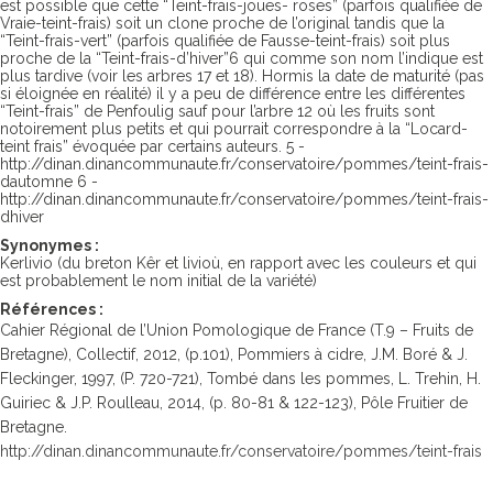
est possible que cette “Teint-frais-joues- roses” (parfois qualifiée de
Vraie-teint-frais) soit un clone proche de l’original tandis que la
“Teint-frais-vert” (parfois qualifiée de Fausse-teint-frais) soit plus
proche de la “Teint-frais-d’hiver”6 qui comme son nom l’indique est
plus tardive (voir les arbres 17 et 18). Hormis la date de maturité (pas
si éloignée en réalité) il y a peu de différence entre les différentes
“Teint-frais” de Penfoulig sauf pour l’arbre 12 où les fruits sont
notoirement plus petits et qui pourrait correspondre à la “Locard-
teint frais” évoquée par certains auteurs. 5 -
http://dinan.dinancommunaute.fr/conservatoire/pommes/teint-frais-
dautomne 6 -
http://dinan.dinancommunaute.fr/conservatoire/pommes/teint-frais-
dhiver
Synonymes :
Kerlivio (du breton Kêr et livioù, en rapport avec les couleurs et qui
est probablement le nom initial de la variété)
Références :
Cahier Régional de l’Union Pomologique de France (T.9 – Fruits de
Bretagne), Collectif, 2012, (p.101), Pommiers à cidre, J.M. Boré & J.
Fleckinger, 1997, (P. 720-721), Tombé dans les pommes, L. Trehin, H.
Guiriec & J.P. Roulleau, 2014, (p. 80-81 & 122-123), Pôle Fruitier de
Bretagne.
http://dinan.dinancommunaute.fr/conservatoire/pommes/teint-frais