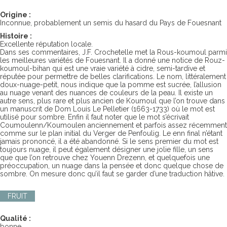
Origine :
Inconnue, probablement un semis du hasard du Pays de Fouesnant
Histoire :
Excellente réputation locale.
Dans ses commentaires, J.F. Crochetelle met la Rous-koumoul parmi
les meilleures variétés de Fouesnant. Il a donné une notice de Rouz-
koumoul-bihan qui est une vraie variété à cidre, semi-tardive et
réputée pour permettre de belles clarifications. Le nom, littéralement
doux-nuage-petit, nous indique que la pomme est sucrée, l’allusion
au nuage venant des nuances de couleurs de la peau. Il existe un
autre sens, plus rare et plus ancien de Koumoul que l’on trouve dans
un manuscrit de Dom Louis Le Pelletier (1663-1733) où le mot est
utilisé pour sombre. Enfin il faut noter que le mot s’écrivait
Coumoulenn/Koumoulen anciennement et parfois assez récemment
comme sur le plan initial du Verger de Penfoulig. Le enn final n’étant
jamais prononcé, il a été abandonné. Si le sens premier du mot est
toujours nuage, il peut également désigner une jolie fille, un sens
que que l’on retrouve chez Youenn Drezenn, et quelquefois une
préoccupation, un nuage dans la pensée et donc quelque chose de
sombre. On mesure donc qu’il faut se garder d’une traduction hâtive.
FRUIT
Qualité :
bonne