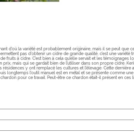
nt d’où la variété est probablement originaire, mais il se peut que ce n
rmettent pas d’obtenir un cidre de grande qualité, c’est une variété
fruits à cidre. C’est bien à cela qu’elle servait et les témoignages 
 prix, mais qui se gardait bien de l’utiliser dans son propre cidre. 
les résidences y ont remplacé les cultures et l’élevage. Cette dernière ac
depuis longtemps l’outil manuel est en métal et se présente comme un
de chardon pour ce travail. Peut-être ce chardon était-il présent en ces l