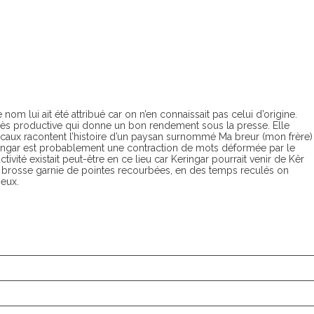
om lui ait été attribué car on n’en connaissait pas celui d’origine.
 très productive qui donne un bon rendement sous la presse. Elle
locaux racontent l’histoire d’un paysan surnommé Ma breur (mon frère)
Keringar est probablement une contraction de mots déformée par le
tivité existait peut-être en ce lieu car Keringar pourrait venir de Kêr
e brosse garnie de pointes recourbées, en des temps reculés on
ieux.