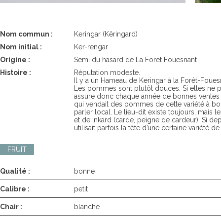
Nom commun :
Keringar (Kêringard)
Nom initial :
Ker-rengar
Origine :
Semi du hasard de La Foret Fouesnant
Histoire :
Réputation modeste.
Il y a un Hameau de Keringar à la Forêt-Fouesna
Les pommes sont plutôt douces. Si elles ne pe
assure donc chaque année de bonnes ventes de 
qui vendait des pommes de cette variété à bon
parler local. Le lieu-dit existe toujours, mais 
et de inkard (carde, peigne de cardeur). Si 
utilisait parfois la tête d’une certaine variété 
FRUIT
Qualité :
bonne
Calibre :
petit
Chair :
blanche