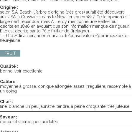
Origine :
selon S.A. Beach, l ’arbre d’origine (très gros) aurait été découvert,
aux USA, à Croswicks dans le New Jersey en 1817. Cette opinion est
largement répandue, mais A. Leroy mentionne une Belle-fleur
décrite en 1846 en avouant que son information manque de rigueur.
Elle est décrite par le Pôle fruitier de Bretagne1.
1 - http://dinan.dinancommunaute.fr/conservatoire/pommes/belle-
fleur-jaune
FRUIT
Qualité :
bonne, voir excellente
Calibre :
moyenne à grosse, conique allongée, assez irrégulière, ressemble à
un coing
Chair :
fine, blanche un peu jaunâtre, tendre, à peine croquante, très juteuse
Saveur :
douce et sucrée, peu acidulée