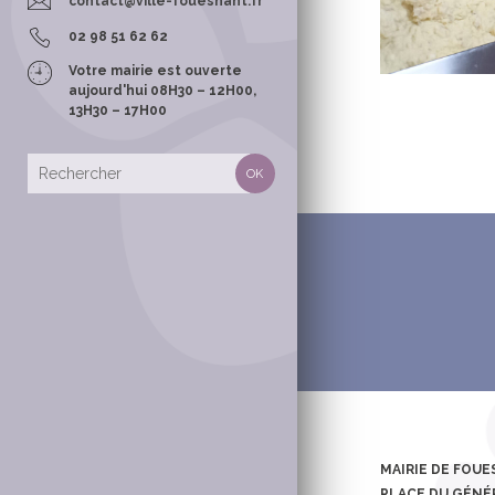
contact@ville-fouesnant.fr
POLICE MUNI
02 98 51 62 62
Votre mairie est ouverte
aujourd'hui 08H30 – 12H00,
13H30 – 17H00
CONTACTS &
TOURISME
OFFICE MUNI
TOURISME
LES SENTIER
RANDONNÉE
TOURISME E
MAIRIE DE FOU
PLACE DU GÉNÉR