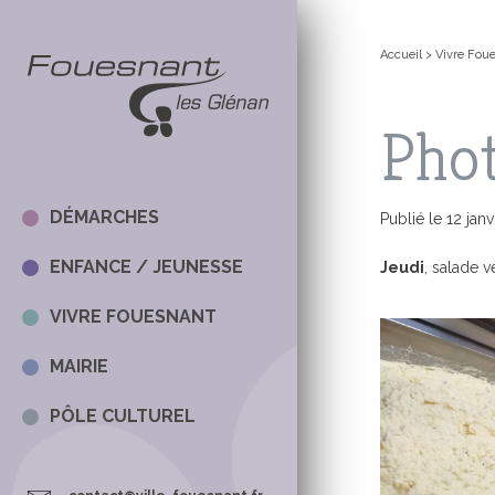
+
Confort
Accueil
>
Vivre Fou
Phot
DÉMARCHES
Publié le 12 jan
ENFANCE / JEUNESSE
Jeudi
, salade v
VIVRE FOUESNANT
DÉMARCHES 
LES MERCRED
EN CE MOME
LA MAIRIE
MAIRIE
SITE DE L’AR
LES WEBCA
LES ÉLUS
TOUTES LES
LE MAIRE
PÔLE CULTUREL
AFFAIRES SO
LA VIE SCOL
AGENDA
LE CONSEIL 
AGENDA
PUBLICATIO
LE CONSEIL 
JEUNES