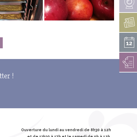
LES CANONS DE LA VÉNUS
PERDU / TROUVÉ
RAPPORT D’ACTIVITÉS 2021
E MESTREZEC
RAPPORT SOCIAL UNIQUE
ARCHIVES
TÉS EN COURS
 HANDICAP
NOËL À FOUESNANT
ENS ARRÊTÉS
ÉDITIONS PRÉCÉDENTES
tter !
INSCRIPTION 2026
Ouverture du lundi au vendredi de 8h30 à 12h
et de 13h30 à 17h et le samedi de 9h à 12h.