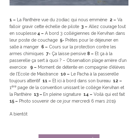
1 –
La Panthère vue du zodiac qui nous emmène
2 –
Va
falloir gravir cette échelle de pilote
3
–
Allez courage tout
en souplesse
4 –
A bord 3 collégiennes de Kervihan dans
leur poste de couchage
5-
Prêtes pour le déjeuner en
salle à manger
6 –
Cours sur la protection contre les
armes chimiques
7-
Ça laisse pensive
8 –
Et ça à la
passerelle ça sert à quoi ? – Observation plage arrière d’un
exercice
9 –
Moment de détente en compagnie d’élèves
de l’Ecole de Maistrance
10 –
Le Pacha à la passerelle
toujours attentif
11 –
Et ici à bord dans son bureau
12 –
ère
1
page de la convention unissant le collège Kervihan et
la Panthère
13 –
En pleine signature
14 –
Voilà qui est fait
15 –
Photo souvenir de ce jour mercredi 6 mars 2019
A bientôt