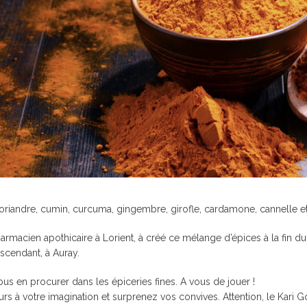
JUMELAGE FOUESNANT-
CIPALE
SERVICE DES PORTS
HABITAT
MEERBUSCH
ROUTE D
JUMELAGE SPORTIF
FOUESNANT-MEERBUSCH
JOURS DE MARCHÉ
 HORAIRES
LA MAIRIE RECRUTE
LES ARRÊ
SERVICES / PRATIQUE
GUIDE DU
LES ANCI
CIPAL DE
MUTUELLE COMMUNALE
CAPITAINERIE
S DE
ÉLECTRICITÉ / GAZ
oriandre, cumin, curcuma, gingembre, girofle, cardamone, cannelle et 
EAU POTABLE /
T HANDICAP
ASSAINISSEMENT
rmacien apothicaire à Lorient, à créé ce mélange d’épices à la fin du 
QUELQUES BONS GESTES
scendant, à Auray.
POUR LA PLANÈTE
us en procurer dans les épiceries fines. A vous de jouer !
rs à votre imagination et surprenez vos convives. Attention, le Kari Gosse