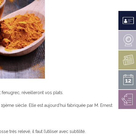
LES CANONS DE LA VÉNUS
PERDU / TROUVÉ
RAPPORT D’ACTIVITÉS 2021
E MESTREZEC
RAPPORT SOCIAL UNIQUE
ARCHIVES
TÉS EN COURS
 HANDICAP
NOËL À FOUESNANT
ENS ARRÊTÉS
ÉDITIONS PRÉCÉDENTES
INSCRIPTION 2026
fenugrec, réveilleront vos plats.
19ème siècle. Elle est aujourd’hui fabriquée par M. Ernest
 très relevé, il faut l’utiliser avec subtilité.