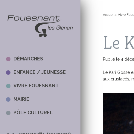
+
Confort
Accueil
>
Vivre Fou
Le K
DÉMARCHES
Publié le 4 dé
ENFANCE / JEUNESSE
Le Kari Gosse es
aux crustacés, 
VIVRE FOUESNANT
DÉMARCHES 
LES MERCRED
EN CE MOME
LA MAIRIE
MAIRIE
SITE DE L’AR
LES WEBCA
LES ÉLUS
TOUTES LES
LE MAIRE
PÔLE CULTUREL
AFFAIRES SO
LA VIE SCOL
AGENDA
LE CONSEIL 
AGENDA
PUBLICATIO
LE CONSEIL 
JEUNES