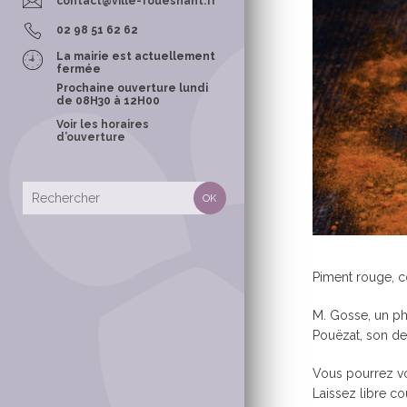
contact@ville-fouesnant.fr
POLICE MUNI
02 98 51 62 62
La mairie est actuellement
fermée
Prochaine ouverture lundi
de 08H30 à 12H00
Voir les horaires
d’ouverture
CONTACTS &
TOURISME
OFFICE MUNI
TOURISME
LES SENTIER
RANDONNÉE
Piment rouge, c
TOURISME E
M. Gosse, un pha
Pouëzat, son de
Vous pourrez vo
Laissez libre cou