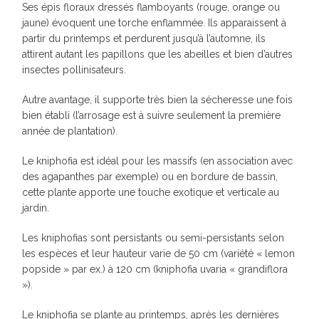
Ses épis floraux dressés flamboyants (rouge, orange ou
jaune) évoquent une torche enflammée. Ils apparaissent à
partir du printemps et perdurent jusqu’à l’automne, ils
attirent autant les papillons que les abeilles et bien d’autres
insectes pollinisateurs.
Autre avantage, il supporte très bien la sécheresse une fois
bien établi (l’arrosage est à suivre seulement la première
année de plantation).
Le kniphofia est idéal pour les massifs (en association avec
des agapanthes par exemple) ou en bordure de bassin,
cette plante apporte une touche exotique et verticale au
jardin.
Les kniphofias sont persistants ou semi-persistants selon
les espèces et leur hauteur varie de 50 cm (variété « lemon
popside » par ex.) à 120 cm (kniphofia uvaria « grandiflora
»).
Le kniphofia se plante au printemps, après les dernières