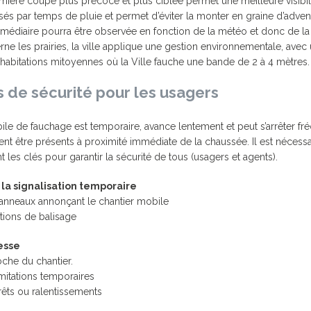
emière coupe plus précoce et plus ciblée permet une meilleure visibi
sés par temps de pluie et permet d’éviter la monter en graine d’adven
médiaire pourra être observée en fonction de la météo et donc de la
ne les prairies, la ville applique une gestion environnementale, avec un
habitations mitoyennes où la Ville fauche une bande de 2 à 4 mètres.
 de sécurité pour les usagers
ile de fauchage est temporaire, avance lentement et peut s’arrêter f
nt être présents à proximité immédiate de la chaussée. Il est nécessair
nt les clés pour garantir la sécurité de tous (usagers et agents).
à la signalisation temporaire
anneaux annonçant le chantier mobile
ations de balisage
esse
roche du chantier.
mitations temporaires
rêts ou ralentissements