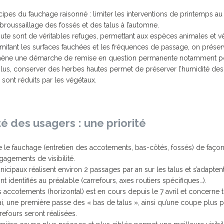
JUMELAGE FOUESNANT-
CIPALE
SERVICE DES PORTS
HABITAT
ipes du fauchage raisonné : limiter les interventions de printemps au 
MEERBUSCH
ROUTE D
roussaillage des fossés et des talus à l’automne.
JUMELAGE SPORTIF
ute sont de véritables refuges, permettant aux espèces animales et vé
FOUESNANT-MEERBUSCH
imitant les surfaces fauchées et les fréquences de passage, on préserve
JOURS DE MARCHÉ
 mène une démarche de remise en question permanente notamment pou
lus, conserver des herbes hautes permet de préserver l’humidité des s
 sont réduits par les végétaux.
 HORAIRES
LA MAIRIE RECRUTE
LES ARRÊ
SERVICES / PRATIQUE
GUIDE DU
LES ANCI
CIPAL DE
MUTUELLE COMMUNALE
té des usagers : une priorité
CAPITAINERIE
S DE
ÉLECTRICITÉ / GAZ
se le fauchage (entretien des accotements, bas-côtés, fossés) de faço
gagements de visibilité.
EAU POTABLE /
T HANDICAP
ASSAINISSEMENT
icipaux réalisent environ 2 passages par an sur les talus et s’adapten
nt identifiés au préalable (carrefours, axes routiers spécifiques…).
QUELQUES BONS GESTES
POUR LA PLANÈTE
accotements (horizontal) est en cours depuis le 7 avril et concerne t
mai, une première passe des « bas de talus », ainsi qu’une coupe plus
rrefours seront réalisées.