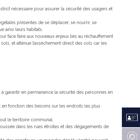
LES CANONS DE LA VÉNUS
PERDU / TROUVÉ
strict nécessaire pour assurer la sécurité des usagers et
RAPPORT D’ACTIVITÉS 2021
E MESTREZEC
RAPPORT SOCIAL UNIQUE
gétales présentes de se déplacer, se nourrir, se
ARCHIVES
 ainsi leurs habitats.
r face faire aux nouveaux enjeux liés au réchauffement
ols, et atténue l’assèchement direct des sols car les
TÉS EN COURS
 HANDICAP
NOËL À FOUESNANT
ENS ARRÊTÉS
ÉDITIONS PRÉCÉDENTES
INSCRIPTION 2026
n à garantir en permanence la sécurité des personnes en
t en fonction des besoins sur les endroits les plus
out le territoire communal.
 poussée dans les rues étroites et des dégagements de