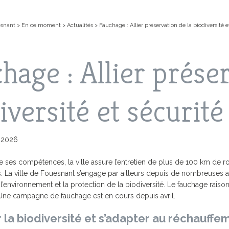
esnant
>
En ce moment
>
Actualités
>
Fauchage : Allier préservation de la biodiversité e
hage : Allier prése
iversité et sécurité
i 2026
EN LIGNE
IS, LES VACANCES
NT
FOUESNANT-LES GLÉNAN
COMPTES-RENDUS DES
CARTE D’IDENTITÉ / PASSEPOR
L’ACCUEIL PÉRISCOLAIRE
ACTIVITÉ
LES GRAN
CONSEILS MUNICIPAUX
e ses compétences, la ville assure l’entretien de plus de 100 km de 
CHIPEL
SPECTACLES
. La ville de Fouesnant s’engage par ailleurs depuis de nombreuses
MS
PRÉSENTATION DE LA VILLE
JE SUIS 
LE PLU (
D’URBANI
l’environnement et la protection de la biodiversité. Le fauchage raiso
 ACTUALITÉS
L’ARCHIPEL DES GLÉNAN
ANNUAIR
CIALES
AIRE
URBANISME
LE PAIEMENT EN LIGNE AVEC PAY
Une campagne de fauchage est en cours depuis avril.
PLAN GU
MUNICIPAL
VILLE FLEURIE
GUIDE DE
FORUM
PRÉSERVO
MÉDIATHEQUE
 la biodiversité et s’adapter au réchauffe
NS
MUNICIPAL DE
VILLE MARRAINE
DES GLÉ