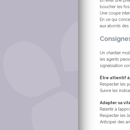
En effet une pr
boucher les fos
Une coupe inter
En ce qui concer
aux abords des 
Consignes
Un chantier mob
les agents peuve
signalisation so
Être attentif 
Respecter les p
Suivre les indic
Adapter sa vit
Ralentir à l’app
Respecter les li
Anticiper des ar