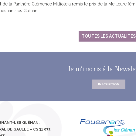
JUMELAGE FOUESNANT-
e la Panthère Clémence Milliote a remis le prix de la Meilleure fémin
CIPALE
SERVICE DES PORTS
HABITAT
MEERBUSCH
uesnant-les Glénan.
ROUTE D
JUMELAGE SPORTIF
FOUESNANT-MEERBUSCH
JOURS DE MARCHÉ
TOUTES LES ACTUALITÉS
 HORAIRES
LA MAIRIE RECRUTE
LES ARRÊ
SERVICES / PRATIQUE
GUIDE DU
LES ANCI
Je m’inscris à la Newsle
CIPAL DE
MUTUELLE COMMUNALE
CAPITAINERIE
S DE
INSCRIPTION
ÉLECTRICITÉ / GAZ
EAU POTABLE /
T HANDICAP
ASSAINISSEMENT
QUELQUES BONS GESTES
POUR LA PLANÈTE
ESNANT-LES GLÉNAN,
AL DE GAULLE – CS 31 073
ANT