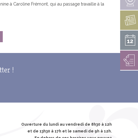
LES CANONS DE LA VÉNUS
ine à Caroline Frémont, qui au passage travaille à la
PERDU / TROUVÉ
RAPPORT D’ACTIVITÉS 2021
E MESTREZEC
RAPPORT SOCIAL UNIQUE
ARCHIVES
TÉS EN COURS
 HANDICAP
NOËL À FOUESNANT
ENS ARRÊTÉS
tter !
ÉDITIONS PRÉCÉDENTES
INSCRIPTION 2026
Ouverture du lundi au vendredi de 8h30 à 12h
et de 13h30 à 17h et le samedi de 9h à 12h.
En dehors de ces horaires vous pouvez